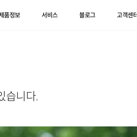
제품정보
서비스
블로그
고객센
소발생기
상담
건강정보 블로그
임대정
공호흡기
설치
고객문
면양압기
정기점검
자주묻는
있습니다.
제품관리
공지&보
자료