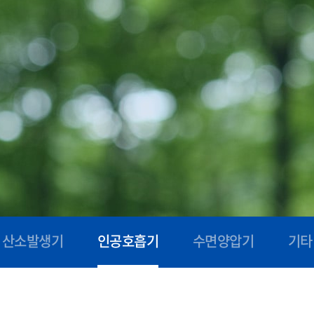
산소발생기
인공호흡기
수면양압기
기타