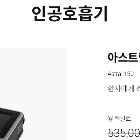
인공호흡기
아스트랄
Astral 150
환자에게 
월 렌탈료
535,0