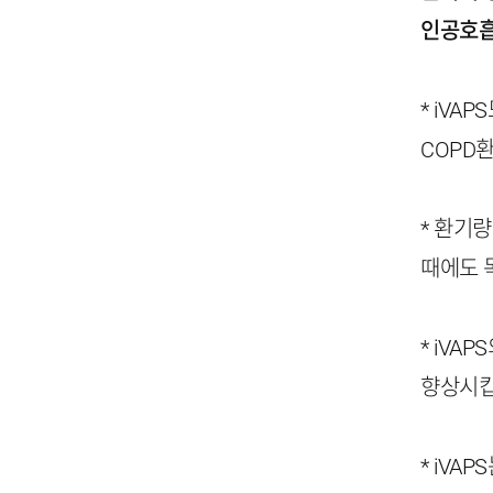
인공호흡
* iV
COPD
* 환기
때에도 
* iV
향상시킵
* iV