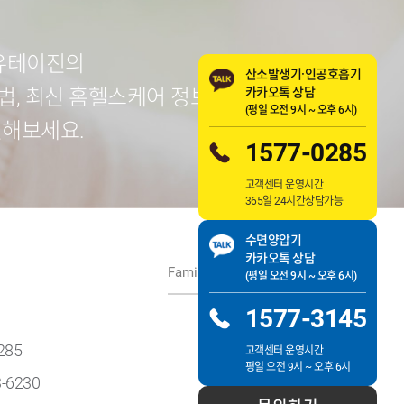
유유테이진의
산소발생기·인공호흡기
방법, 최신 홈헬스케어 정보를
카카오톡 상담
(평일 오전 9시 ~ 오후 6시)
인해보세요.
1577-0285
고객센터 운영시간
365일 24시간상담가능
수면양압기
카카오톡 상담
Family Site
(평일 오전 9시 ~ 오후 6시)
1577-3145
285
고객센터 운영시간
평일 오전 9시 ~ 오후 6시
3-6230