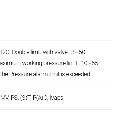
H2O, Double limb with valve : 3~50
imum working pressure limit : 10~55
the Pressure alarm limit is exceeded
MV, PS, (S)T, P(A)C, Ivaps