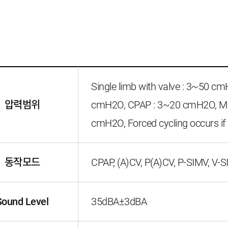
Single limb with valve : 3~50 cm
압력범위
cmH2O, CPAP : 3~20 cmH2O, Max
cmH2O, Forced cycling occurs if 
동작모드
CPAP, (A)CV, P(A)CV, P-SIMV, V-SI
Sound Level
35dBA±3dBA