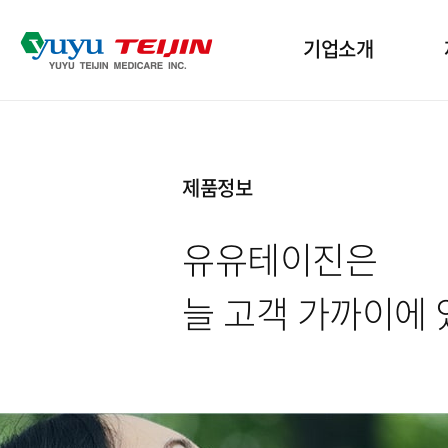
기업소개
기업개요
산
제품정보
인사말
인
유유테이진은
윤리경영
수
늘 고객 가까이에 