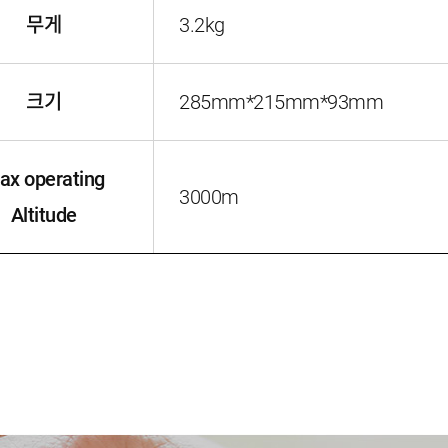
무게
3.2kg
크기
285mm*215mm*93mm
ax operating
3000m
Altitude