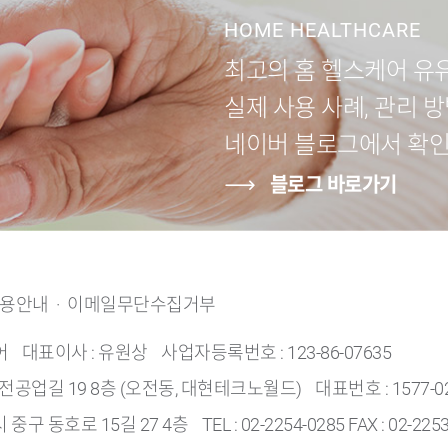
HOME HEALTHCARE
최고의 홈 헬스케어 
실제 사용 사례, 관리 
네이버 블로그에서 확
블로그 바로가기
용안내
·
이메일무단수집거부
어
대표이사 : 유원상
사업자등록번호 : 123-86-07635
오전공업길 19 8층 (오전동, 대현테크노월드)
대표번호 : 1577-0
중구 동호로 15길 27 4층
TEL : 02-2254-0285 FAX : 02-225