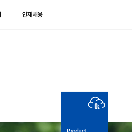
터
인재채용
보
인사제도
의
직무소개
질문
채용정보
도자료
실
Product