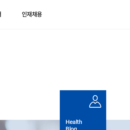
터
인재채용
보
인사제도
의
직무소개
질문
채용정보
도자료
실
Health
Blog