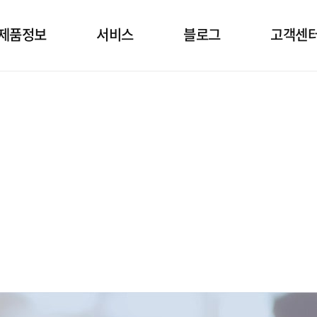
제품정보
서비스
블로그
고객센
소발생기
상담
건강정보 블로그
임대정
공호흡기
설치
고객문
면양압기
정기점검
자주묻는
제품관리
공지&보
자료