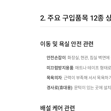
2. 주요 구입품목 12종
이동 및 욕실 안전 관련
안전손잡이
: 화장실, 현관, 침실 벽
미끄럼방지용품
: 매트나 테이프 형태
목욕의자
: 근력이 부족해 서서 목욕하
경사로(휴대용)
: 문턱이 있는 곳에 
배설 케어 관련