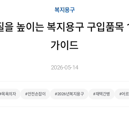
복지용구
 질을 높이는 복지용구 구입품목 
가이드
2026-05-14
#목욕의자
#안전손잡이
#2026년복지용구
#재택간병
#어