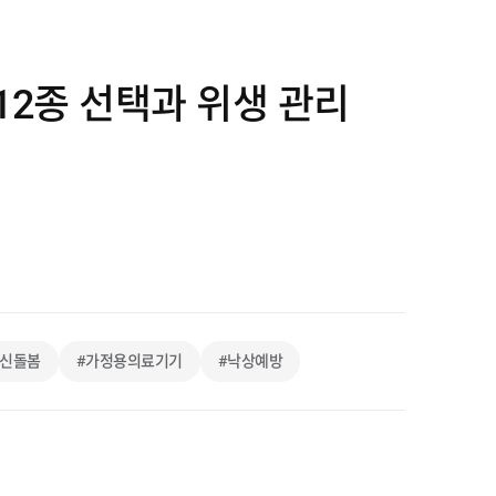
12종 선택과 위생 관리
르신돌봄
#가정용의료기기
#낙상예방