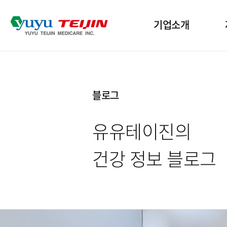
기업소개
기업개요
산
블로그
인사말
인
유유테이진의
윤리경영
수
건강 정보 블로그