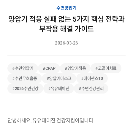
수면양압기
양압기 적응 실패 없는 5가지 핵심 전략과
부작용 해결 가이드
2026-03-26
#수면양압기
#CPAP
#양압기적응
#코골이치료
#수면무호흡증
#양압기마스크
#에어센스10
#2026수면건강
#유유테이진
#수면건강관리
안녕하세요, 유유테이진 건강지킴이입니다.