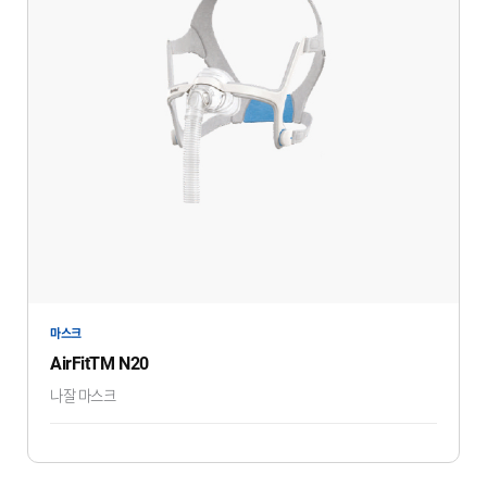
마스크
AirFitTM N20
나잘 마스크