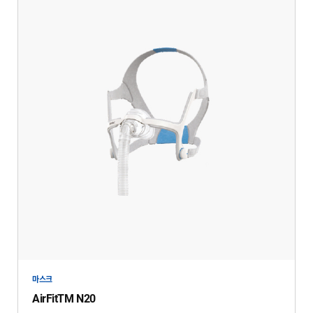
마스크
AirFitTM N20