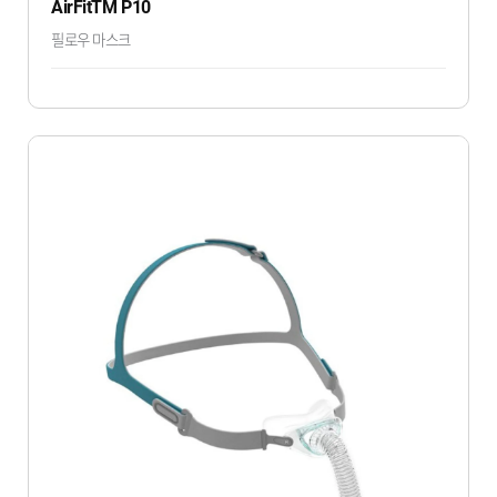
AirFitTM P10
필로우 마스크