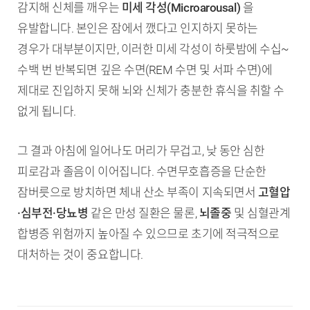
감지해 신체를 깨우는
미세 각성(Microarousal)
을
유발합니다. 본인은 잠에서 깼다고 인지하지 못하는
경우가 대부분이지만, 이러한 미세 각성이 하룻밤에 수십~
수백 번 반복되면 깊은 수면(REM 수면 및 서파 수면)에
제대로 진입하지 못해 뇌와 신체가 충분한 휴식을 취할 수
없게 됩니다.
그 결과 아침에 일어나도 머리가 무겁고, 낮 동안 심한
피로감과 졸음이 이어집니다. 수면무호흡증을 단순한
잠버릇으로 방치하면 체내 산소 부족이 지속되면서
고혈압
·심부전·당뇨병
같은 만성 질환은 물론,
뇌졸중
및 심혈관계
합병증 위험까지 높아질 수 있으므로 초기에 적극적으로
대처하는 것이 중요합니다.