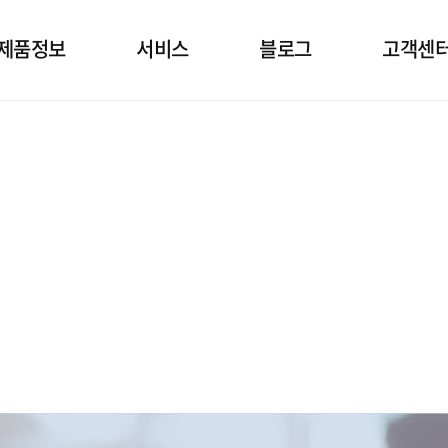
제품정보
서비스
블로그
고객센
소발생기
상담
건강정보 블로그
임대정
공호흡기
설치
고객문
면양압기
정기점검
자주묻는
제품관리
공지&보
자료