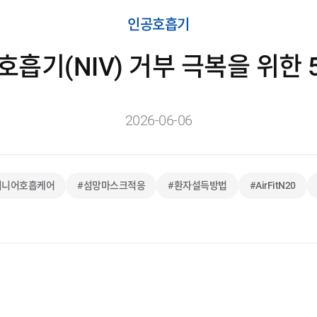
인공호흡기
호흡기(NIV) 거부 극복을 위한 
2026-06-06
시니어호흡케어
#섬망마스크적응
#환자설득방법
#AirFitN20