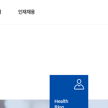
터
인재채용
보
인사제도
의
직무소개
질문
채용정보
도자료
실
Health
Blog