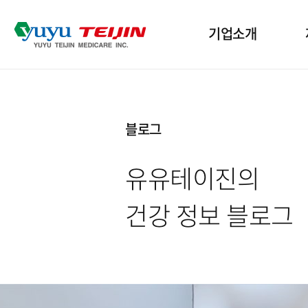
기업소개
기업개요
산
블로그
인사말
인
유유테이진의
윤리경영
수
건강 정보 블로그