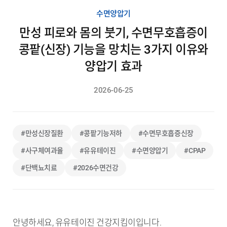
수면양압기
만성 피로와 몸의 붓기, 수면무호흡증이
콩팥(신장) 기능을 망치는 3가지 이유와
양압기 효과
2026-06-25
#만성신장질환
#콩팥기능저하
#수면무호흡증신장
#사구체여과율
#유유테이진
#수면양압기
#CPAP
#단백뇨치료
#2026수면건강
안녕하세요, 유유테이진 건강지킴이입니다.