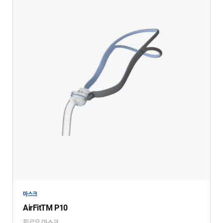
마스크
AirFitTM P10
필로우 마스크