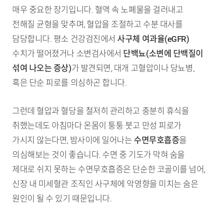
매우 중요한 장기입니다. 혈액 속 노폐물을 걸러내고
전해질 균형을 맞추며, 혈압을 조절하고 수분 대사를
담당합니다. 평소 건강검진에서
사구체 여과율(eGFR)
수치가 떨어졌거나 소변검사에서
단백뇨(소변에 단백질이
섞여 나오는 증상)
가 발견되면, 대개 고혈압이나 당뇨병,
혹은 단순 피로를 의심하곤 합니다.
그런데 혈압과 혈당을 철저히 관리하고 충분히 휴식을
취했는데도 아침마다 온몸이 퉁퉁 붓고 만성 피로가
가시지 않는다면, 밤사이에 일어나는
수면무호흡증
을
의심해보는 것이 좋습니다. 수면 중 기도가 막혀 숨을
제대로 쉬지 못하는 수면무호흡증은 단순한 코골이를 넘어,
신장 내 미세혈관 조직인 사구체에 악영향을 미치는 숨은
원인이 될 수 있기 때문입니다.