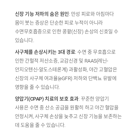
TL;DR (핵심 요약)
신장 기능 저하의 숨은 원인
: 만성 피로와 아침마다
몸이 붓는 증상은 단순한 피로 누적이 아니라
수면무호흡증으로 인한 콩팥(신장) 손상의 신호일 수
있습니다.
사구체를 손상시키는 3대 경로
: 수면 중 무호흡으로
인한 간헐적 저산소증, 교감신경 및 RAAS(레닌-
안지오텐신-알도스테론계) 과활성화, 야간 고혈압은
신장의 사구체 여과율(eGFR) 저하와 단백뇨 유발에
영향을 줄 수 있습니다.
양압기(CPAP) 치료의 보호 효과
: 꾸준한 양압기
사용은 수면 중 산소 공급을 원활히 하고 야간 혈압을
안정시켜, 사구체 손상을 늦추고 신장 기능을 보존하는
데 도움을 줄 수 있습니다.