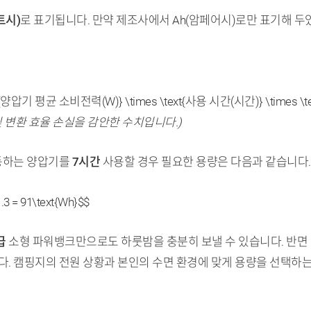
트시)
로 표기됩니다. 만약 제조사에서 Ah(암페어시)로만 표기해 두었
t{양압기 평균 소비전력(W)} \times \text{사용 시간(시간)} \times \te
 및 변환 효율 손실을 감안한 수치입니다.)
동하는 양압기를
7시간
사용할 경우 필요한 용량은 다음과 같습니다.
.3 = 91\text{Wh}$$
급
소형 파워뱅크만으로도 하룻밤을 충분히 보낼 수 있습니다. 반면 
. 캠핑지의 전원 상황과 본인의 수면 환경에 맞게 용량을 선택하는