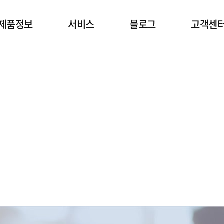
제품정보
서비스
블로그
고객센
소발생기
상담
건강정보 블로그
임대정
공호흡기
설치
고객문
면양압기
정기점검
자주묻는
제품관리
공지&보
자료