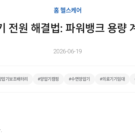
홈 헬스케어
기 전원 해결법: 파워뱅크 용량 
2026-06-19
양압기보조배터리
#양압기캠핑
#수면양압기
#의료기기임대
.