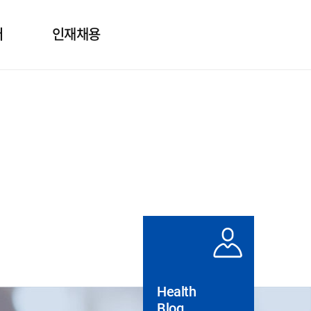
터
인재채용
보
인사제도
의
직무소개
질문
채용정보
도자료
실
Health
Blog