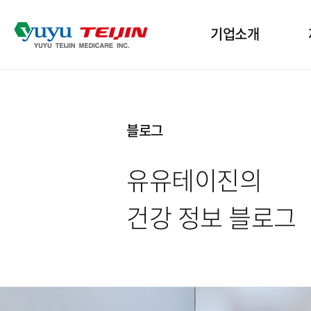
기업소개
기업개요
산
블로그
인사말
인
유유테이진의
윤리경영
수
건강 정보 블로그