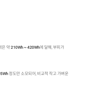
력은 약
210Wh ~ 420Wh
에 달해, 부피가
05Wh
정도만 소모되어, 비교적 작고 가벼운