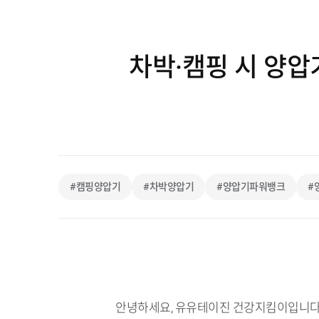
차박·캠핑 시 양압
#캠핑양압기
#차박양압기
#양압기파워뱅크
#
안녕하세요, 유유테이진 건강지킴이입니다