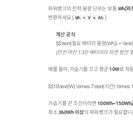
파워뱅크의 전력 용량 단위는 보통
Wh(와
변환하세요 (
).
Wh = V × Ah
계산 공식
:
$$\text{필요 배터리 용량(Wh)} = \tex
(안전 마진 1.3은 배터리의 자연 방전
예를 들어, 가습기를 끄고 평균
10W
로 작
$$10\text{W} \times 7\text{시간} \times 1
가습기를 끈 조건이라면
100Wh~150Wh
최소
360Wh 이상
의 파워뱅크가 필요합니다