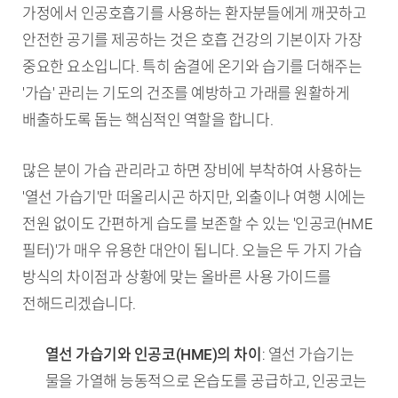
가정에서 인공호흡기를 사용하는 환자분들에게 깨끗하고
안전한 공기를 제공하는 것은 호흡 건강의 기본이자 가장
중요한 요소입니다. 특히 숨결에 온기와 습기를 더해주는
'가습' 관리는 기도의 건조를 예방하고 가래를 원활하게
배출하도록 돕는 핵심적인 역할을 합니다.
많은 분이 가습 관리라고 하면 장비에 부착하여 사용하는
'열선 가습기'만 떠올리시곤 하지만, 외출이나 여행 시에는
전원 없이도 간편하게 습도를 보존할 수 있는 '인공코(HME
필터)'가 매우 유용한 대안이 됩니다. 오늘은 두 가지 가습
방식의 차이점과 상황에 맞는 올바른 사용 가이드를
전해드리겠습니다.
TL;DR (핵심 요약)
열선 가습기와 인공코(HME)의 차이
: 열선 가습기는
물을 가열해 능동적으로 온습도를 공급하고, 인공코는