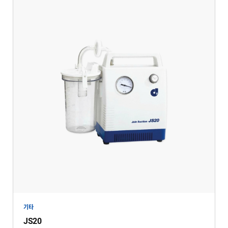
기타
JS20