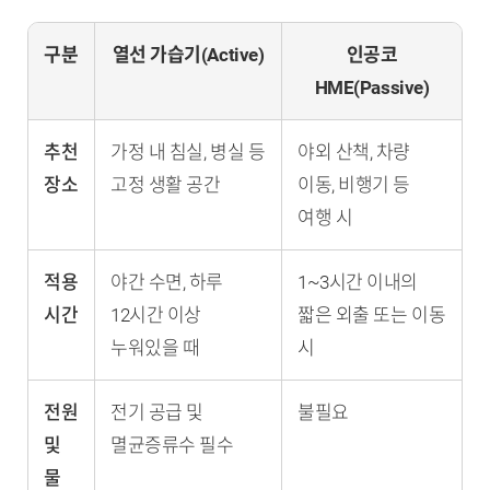
구분
열선 가습기(Active)
인공코
HME(Passive)
추천
가정 내 침실, 병실 등
야외 산책, 차량
장소
고정 생활 공간
이동, 비행기 등
여행 시
적용
야간 수면, 하루
1~3시간 이내의
시간
12시간 이상
짧은 외출 또는 이동
누워있을 때
시
전원
전기 공급 및
불필요
및
멸균증류수 필수
물