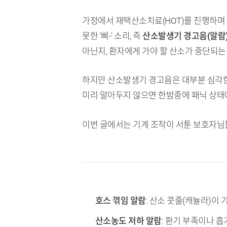
가정에서 재택산소치료(HOT)를 진행하며
못한 '삐-' 소리, 즉
산소발생기 경고음(알람
아닌지, 환자에게 가야 할 산소가 중단되는
하지만 산소발생기 경고음은 대부분 심각한
미리 알아두지 않으면 한밤중에 패닉 상태
이번 글에서는 기계 조작이 서툰 보호자님
TL;DR (핵심 요약)
호스 꺾임 알람
: 산소 콧줄(캐뉼라)이
산소농도 저하 알람
: 환기 부족이나 