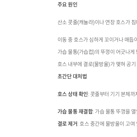
주요 원인
산소 콧줄(캐뉼라)이나 연장 호스가 침대
이동 중 호스가 심하게 꼬이거나 매듭이
가습 물통(가습컵)의 뚜껑이 어긋나게 
호스 내부에 결로(물방울)가 맺혀 공기
초간단 대처법
호스 상태 확인
: 콧줄부터 기기 본체까
가습 물통 재결합
: 가습 물통 뚜껑을 
결로 제거
: 호스 중간에 물방울이 고여