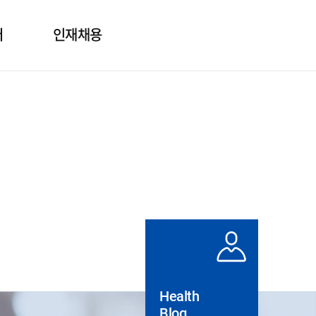
터
인재채용
보
인사제도
의
직무소개
질문
채용정보
도자료
실
Health
Blog