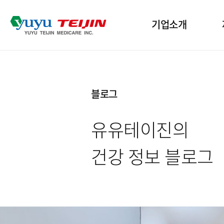
기업소개
기업개요
산
블로그
인사말
인
유유테이진의
윤리경영
수
건강 정보 블로그