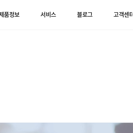
제품정보
서비스
블로그
고객센
소발생기
상담
건강정보 블로그
임대정
공호흡기
설치
고객문
면양압기
정기점검
자주묻는
제품관리
공지&보
자료