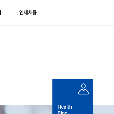
터
인재채용
보
인사제도
의
직무소개
질문
채용정보
도자료
실
Health
Blog