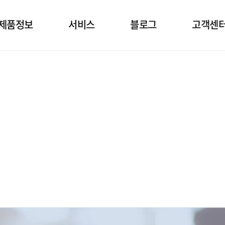
제품정보
서비스
블로그
고객센
소발생기
상담
건강정보 블로그
임대정
공호흡기
설치
고객문
면양압기
정기점검
자주묻는
제품관리
공지&보
자료