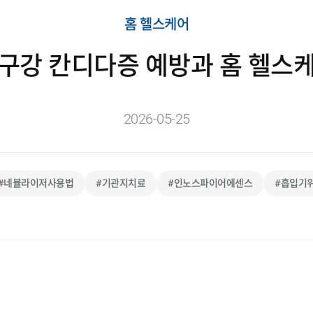
홈 헬스케어
 구강 칸디다증 예방과 홈 헬스케
2026-05-25
#네뷸라이저사용법
#기관지치료
#인노스파이어에센스
#흡입기