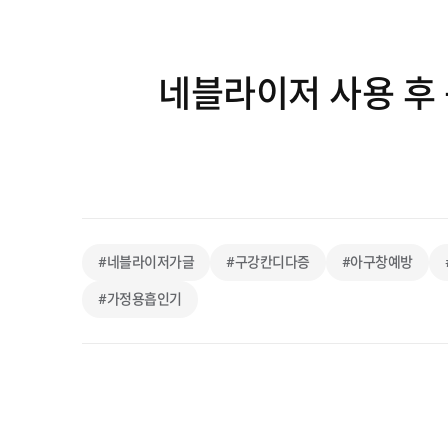
네블라이저 사용 후
#네블라이저가글
#구강칸디다증
#아구창예방
#가정용흡인기