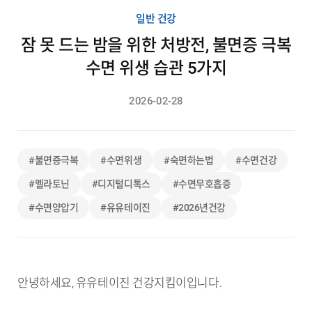
일반 건강
잠 못 드는 밤을 위한 처방전, 불면증 극복
수면 위생 습관 5가지
2026-02-28
#불면증극복
#수면위생
#숙면하는법
#수면건강
#멜라토닌
#디지털디톡스
#수면무호흡증
#수면양압기
#유유테이진
#2026년건강
안녕하세요, 유유테이진 건강지킴이입니다.