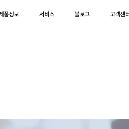
제품정보
서비스
블로그
고객센
소발생기
상담
건강정보 블로그
임대정
공호흡기
설치
고객문
면양압기
정기점검
자주묻는
제품관리
공지&보
자료