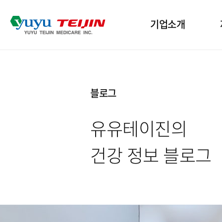
기업소개
기업개요
산
블로그
인사말
인
유유테이진의
윤리경영
수
건강 정보 블로그