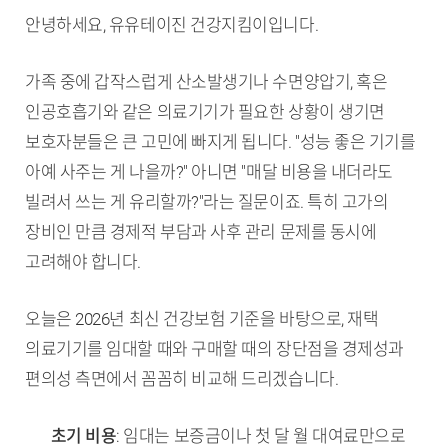
안녕하세요, 유유테이진 건강지킴이입니다.
가족 중에 갑작스럽게 산소발생기나 수면양압기, 혹은
인공호흡기와 같은 의료기기가 필요한 상황이 생기면
보호자분들은 큰 고민에 빠지게 됩니다. "성능 좋은 기기를
아예 사주는 게 나을까?" 아니면 "매달 비용을 내더라도
빌려서 쓰는 게 유리할까?"라는 질문이죠. 특히 고가의
장비인 만큼 경제적 부담과 사후 관리 문제를 동시에
고려해야 합니다.
오늘은 2026년 최신 건강보험 기준을 바탕으로, 재택
의료기기를 임대할 때와 구매할 때의 장단점을 경제성과
편의성 측면에서 꼼꼼히 비교해 드리겠습니다.
TL;DR (핵심 요약)
초기 비용
: 임대는 보증금이나 첫 달 월 대여료만으로