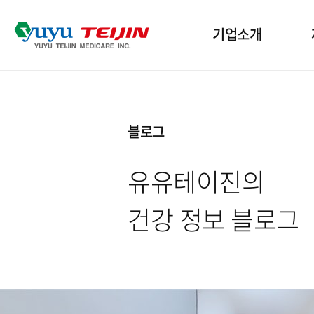
기업소개
기업개요
산
블로그
인사말
인
유유테이진의
윤리경영
수
건강 정보 블로그