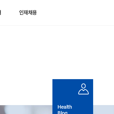
터
인재채용
보
인사제도
의
직무소개
질문
채용정보
도자료
실
Health
Blog