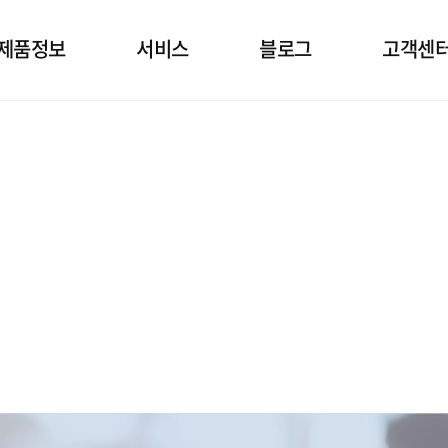
제품정보
서비스
블로그
고객센
소발생기
상담
건강정보 블로그
임대정
공호흡기
설치
고객문
면양압기
정기점검
자주묻는
제품관리
공지&보
자료