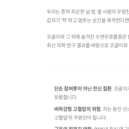
우리는 흔히 피곤한 날 밤, 옆 사람의 우렁
갑자기 '컥' 하고 멈추는 순간을 목격한다면
코골이와 그 뒤에 숨겨진 수면무호흡증은 밤
최신 의학 연구 결과를 바탕으로 코골이와
TL;DR (핵심 요약)
단순 잠버릇이 아닌 전신 질환
: 코골
유발합니다.
비하강형 고혈압의 위험
: 자는 동안 
고혈압'의 주원인이 됩니다.