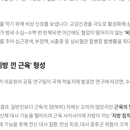
식을 막기 위해 비상 신호를 보냅니다. 교감신경을 극도로 활성화해
태가 밤새 수십~수백 번 반복되면 야간에도 혈압이 떨어지지 않는
'비
를 주어 심근경색, 부정맥, 뇌졸중 등 심뇌혈관 합병증 발병률을 최
지방 낀 근육' 형성
로카 의료원의 공동 연구팀이 국제 학술지에 발표한 연구에 따르면,
결과, 일반인보다 근육의 양(부피) 자체는 오히려 많았지만
근육의 
 신체 대사 기능을 떨어뜨려 근육 사이사이에 지방이 끼는
'지방 침착
 기능을 못해 전신 대사 질환, 만성 피로, 대사 증후군 위험이 크게