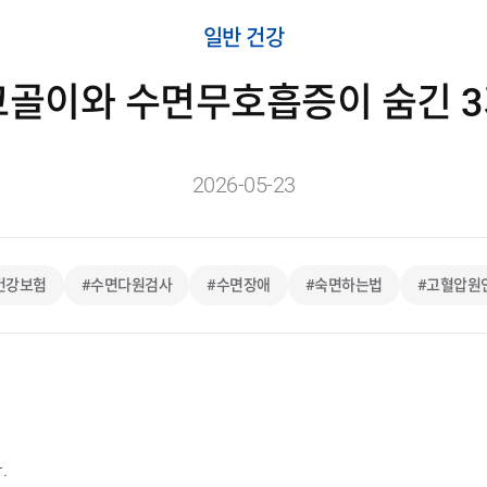
일반 건강
? 코골이와 수면무호흡증이 숨긴 
2026-05-23
건강보험
#수면다원검사
#수면장애
#숙면하는법
#고혈압원
.