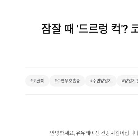
잠잘 때 '드르렁 컥'
#코골이
#수면무호흡증
#수면양압기
#양압기
안녕하세요, 유유테이진 건강지킴이입니다