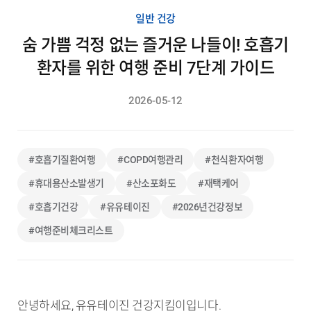
일반 건강
숨 가쁨 걱정 없는 즐거운 나들이! 호흡기
환자를 위한 여행 준비 7단계 가이드
2026-05-12
#호흡기질환여행
#COPD여행관리
#천식환자여행
#휴대용산소발생기
#산소포화도
#재택케어
#호흡기건강
#유유테이진
#2026년건강정보
#여행준비체크리스트
안녕하세요, 유유테이진 건강지킴이입니다.