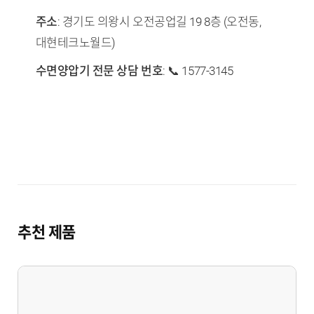
주소
: 경기도 의왕시 오전공업길 19 8층 (오전동,
대현테크노월드)
수면양압기 전문 상담 번호
: 📞 1577-3145
추천 제품