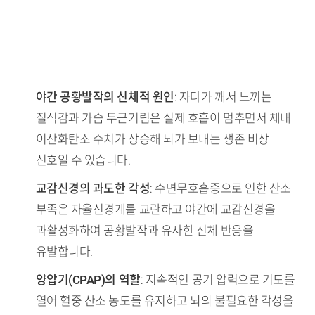
TL;DR (핵심 요약)
야간 공황발작의 신체적 원인
: 자다가 깨서 느끼는
질식감과 가슴 두근거림은 실제 호흡이 멈추면서 체내
이산화탄소 수치가 상승해 뇌가 보내는 생존 비상
신호일 수 있습니다.
교감신경의 과도한 각성
: 수면무호흡증으로 인한 산소
부족은 자율신경계를 교란하고 야간에 교감신경을
과활성화하여 공황발작과 유사한 신체 반응을
유발합니다.
양압기(CPAP)의 역할
: 지속적인 공기 압력으로 기도를
열어 혈중 산소 농도를 유지하고 뇌의 불필요한 각성을