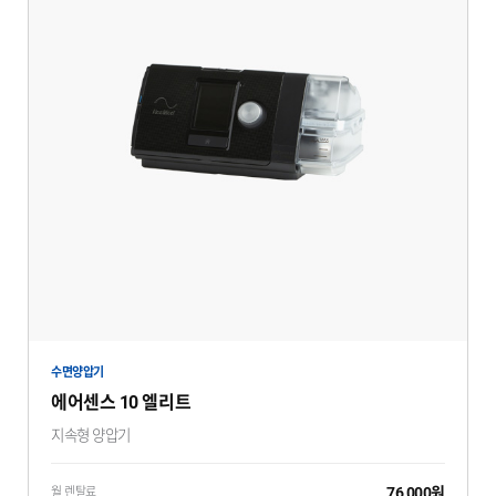
수면양압기
에어센스 10 엘리트
지속형 양압기
76,000원
월 렌탈료