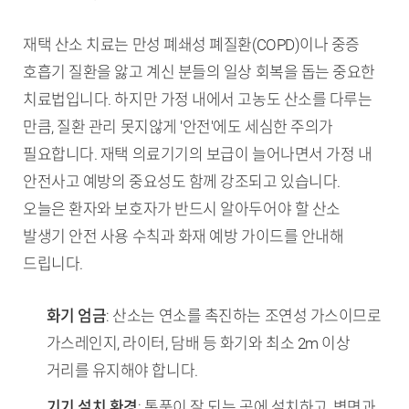
재택 산소 치료는 만성 폐쇄성 폐질환(COPD)이나 중증
호흡기 질환을 앓고 계신 분들의 일상 회복을 돕는 중요한
치료법입니다. 하지만 가정 내에서 고농도 산소를 다루는
만큼, 질환 관리 못지않게 '안전'에도 세심한 주의가
필요합니다. 재택 의료기기의 보급이 늘어나면서 가정 내
안전사고 예방의 중요성도 함께 강조되고 있습니다.
오늘은 환자와 보호자가 반드시 알아두어야 할 산소
발생기 안전 사용 수칙과 화재 예방 가이드를 안내해
드립니다.
TL;DR (핵심 요약)
화기 엄금
: 산소는 연소를 촉진하는 조연성 가스이므로
가스레인지, 라이터, 담배 등 화기와 최소 2m 이상
거리를 유지해야 합니다.
기기 설치 환경
: 통풍이 잘 되는 곳에 설치하고, 벽면과