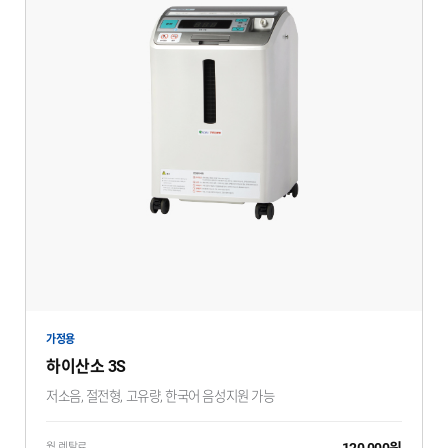
가정용
하이산소 3S
저소음, 절전형, 고유량, 한국어 음성지원 가능
120,000원
월 렌탈료