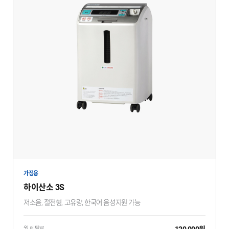
가정용
하이산소 3S
저소음, 절전형, 고유량, 한국어 음성지원 가능
120,000원
월 렌탈료