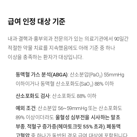
급여 인정 대상 기준
내과·결핵과·흉부외과 전문의가 있는 의료기관에서 90일간
적절한 약물 치료를 지속했음에도 아래 기준 중 하나
이상을 충족하는 환자가 대상입니다.
동맥혈 가스 분석(ABGA)
: 산소분압(PaO₂) 55mmHg
이하이거나 동맥혈 산소포화도(SaO₂) 88% 이하
산소포화도 검사
: 산소포화도 88% 이하
예외 조건
: 산소분압 56~59mmHg 또는 산소포화도
89% 이상이더라도
울혈성 심부전을 시사하는 말초
부종
,
적혈구 증가증(헤마토크릿 55% 초과)
,
폐동맥
고혈압
중 하나가 동반된 경우 급여 대상에 포함됩니다.