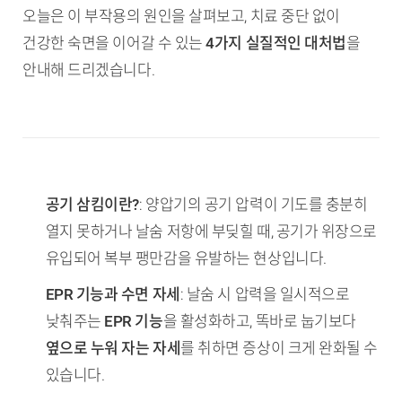
오늘은 이 부작용의 원인을 살펴보고, 치료 중단 없이
건강한 숙면을 이어갈 수 있는
4가지 실질적인 대처법
을
안내해 드리겠습니다.
TL;DR (핵심 요약)
공기 삼킴이란?
: 양압기의 공기 압력이 기도를 충분히
열지 못하거나 날숨 저항에 부딪힐 때, 공기가 위장으로
유입되어 복부 팽만감을 유발하는 현상입니다.
EPR 기능과 수면 자세
: 날숨 시 압력을 일시적으로
낮춰주는
EPR 기능
을 활성화하고, 똑바로 눕기보다
옆으로 누워 자는 자세
를 취하면 증상이 크게 완화될 수
있습니다.